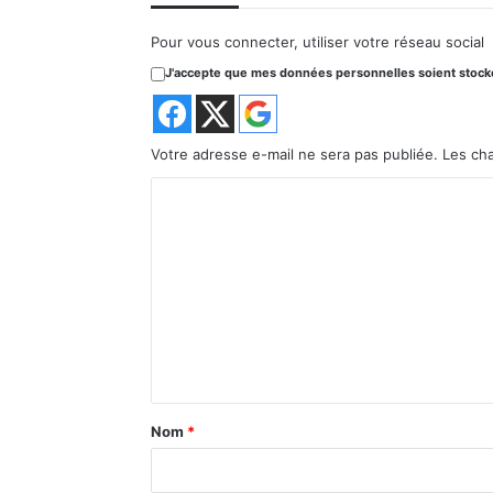
Pour vous connecter, utiliser votre réseau social
J'accepte que mes données personnelles soient stockée
Votre adresse e-mail ne sera pas publiée.
Les ch
C
o
m
m
e
n
t
a
Nom
*
i
r