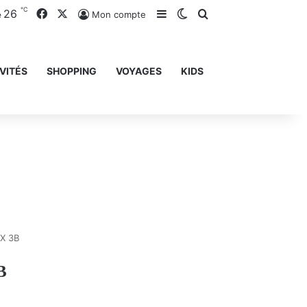
℃
26
Facebook
X
Sidebar (barre latérale)
Switch skin
Rechercher
Mon compte
e
VITÉS
SHOPPING
VOYAGES
KIDS
X 3B
B