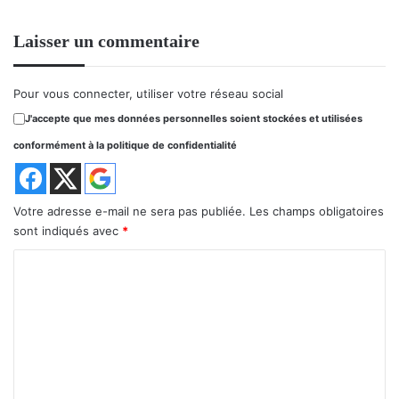
Laisser un commentaire
Pour vous connecter, utiliser votre réseau social
J'accepte que mes données personnelles soient stockées et utilisées
conformément à la politique de confidentialité
Votre adresse e-mail ne sera pas publiée.
Les champs obligatoires
sont indiqués avec
*
C
o
m
m
e
n