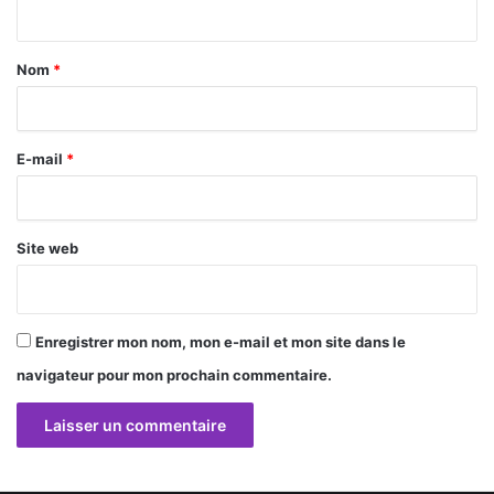
t
a
Nom
*
i
r
E-mail
*
e
*
Site web
Enregistrer mon nom, mon e-mail et mon site dans le
navigateur pour mon prochain commentaire.