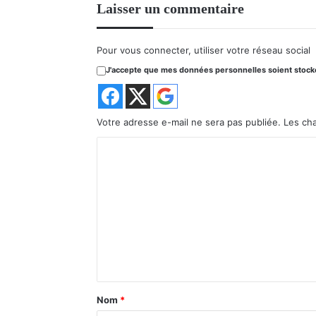
Laisser un commentaire
Pour vous connecter, utiliser votre réseau social
J'accepte que mes données personnelles soient stockée
Votre adresse e-mail ne sera pas publiée.
Les ch
C
o
m
m
e
n
t
a
Nom
*