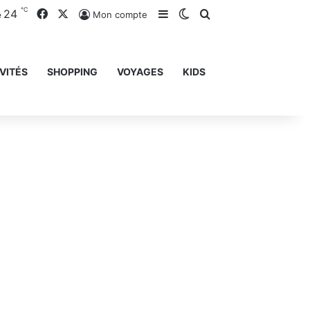
℃
24
Facebook
X
Sidebar (barre latérale)
Switch skin
Rechercher
Mon compte
e
VITÉS
SHOPPING
VOYAGES
KIDS