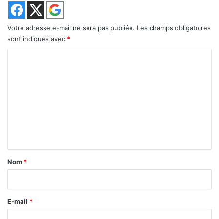
Votre adresse e-mail ne sera pas publiée.
Les champs obligatoires
sont indiqués avec
*
C
o
m
m
e
n
t
a
Nom
*
i
r
E-mail
*
e
*