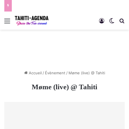
Menu
Connexion
Switch
R
Accueil
/
Évènement
/
Møme (live) @ Tahiti
Møme (live) @ Tahiti