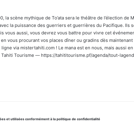
, la scène mythique de To’ata sera le théâtre de l’élection de M
vec la puissance des guerriers et guerrières du Pacifique. Ils s
ais vous aussi, vous devrez vous battre pour vivre cet événem
e en vous procurant vos places dîner ou gradins dès maintenant
n ligne via mistertahiti.com ! Le mana est en nous, mais aussi e
: Tahiti Tourisme — https://tahititourisme.pf/agenda/tout-lage
s et utilisées conformément à la politique de confidentialité