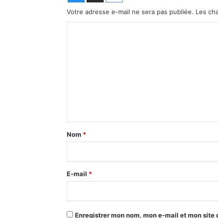
Votre adresse e-mail ne sera pas publiée.
Les ch
C
o
m
m
e
n
t
a
Nom
*
i
r
E-mail
*
e
*
Enregistrer mon nom, mon e-mail et mon site