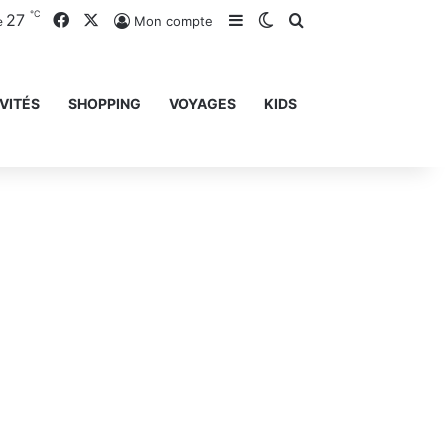
℃
27
Facebook
X
Sidebar (barre latérale)
Switch skin
Rechercher
Mon compte
e
VITÉS
SHOPPING
VOYAGES
KIDS