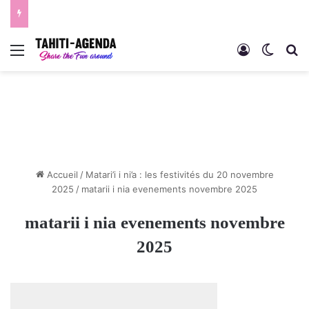
Menu
Connexion
Switch
R
Accueil
/
Matari’i i ni’a : les festivités du 20 novembre
2025
/
matarii i nia evenements novembre 2025
matarii i nia evenements novembre
2025