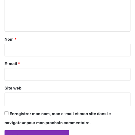
m
e
n
t
a
Nom
*
i
r
E-mail
*
e
*
Site web
Enregistrer mon nom, mon e-mail et mon site dans le
navigateur pour mon prochain commentaire.