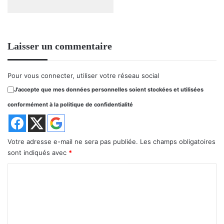
Laisser un commentaire
Pour vous connecter, utiliser votre réseau social
J'accepte que mes données personnelles soient stockées et utilisées
conformément à la politique de confidentialité
Votre adresse e-mail ne sera pas publiée.
Les champs obligatoires
sont indiqués avec
*
C
o
m
m