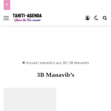
Menu
Connexion
Switch
R
Accueil
/
manavib's aux 3B
/
3B Manavib’s
3B Manavib’s