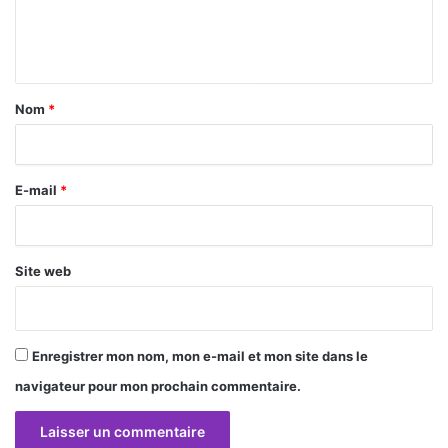
e
n
t
a
Nom
*
i
r
E-mail
*
e
*
Site web
Enregistrer mon nom, mon e-mail et mon site dans le
navigateur pour mon prochain commentaire.