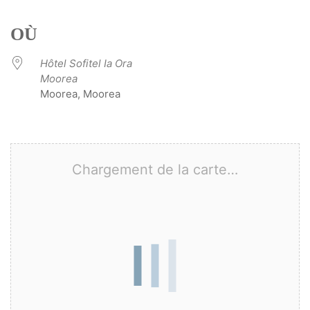
Télécharger ICS
Calendrier Google
iCalendar
Office 365
Outlook Live
OÙ
Hôtel Sofitel Ia Ora
Moorea
Moorea, Moorea
Chargement de la carte…