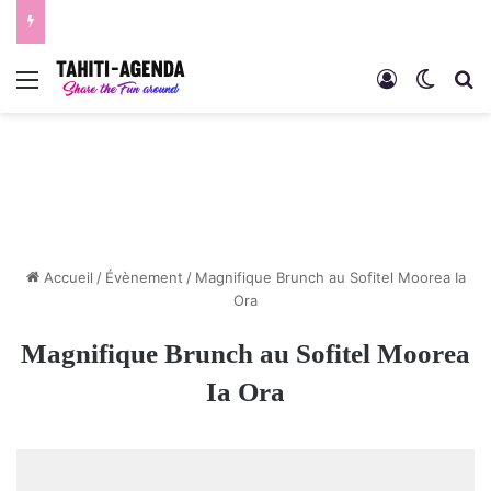
Menu
Connexion
Switch
R
Accueil
/
Évènement
/
Magnifique Brunch au Sofitel Moorea Ia
Ora
Magnifique Brunch au Sofitel Moorea
Ia Ora