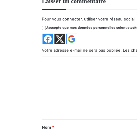
Laisser un commentaire
Pour vous connecter, utiliser votre réseau social
J'accepte que mes données personnelles soient stockée
Votre adresse e-mail ne sera pas publiée.
Les ch
C
o
m
m
e
n
t
a
Nom
*
i