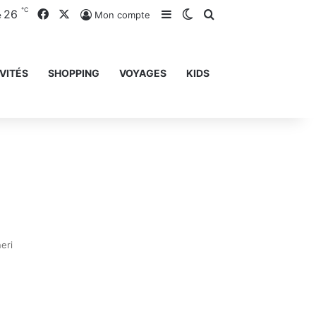
℃
26
Facebook
X
Sidebar (barre latérale)
Switch skin
Rechercher
Mon compte
e
VITÉS
SHOPPING
VOYAGES
KIDS
eri