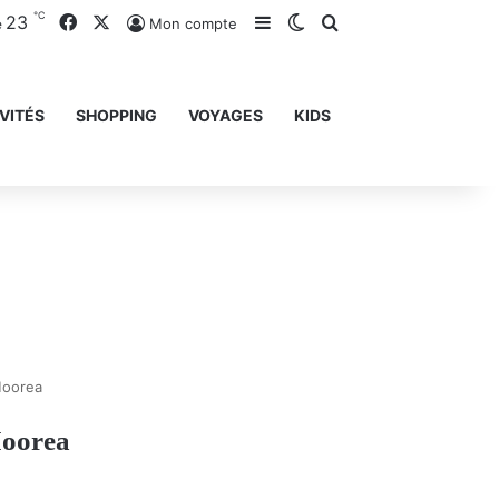
℃
23
Facebook
X
Sidebar (barre latérale)
Switch skin
Rechercher
Mon compte
e
VITÉS
SHOPPING
VOYAGES
KIDS
Moorea
oorea