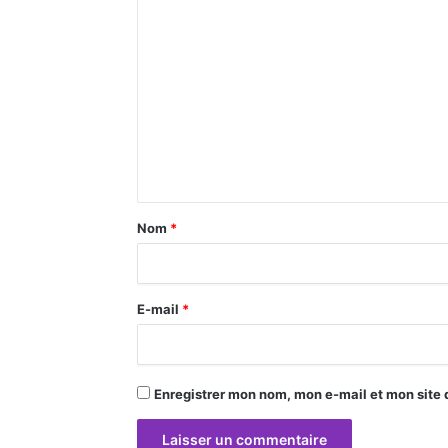
C
o
m
m
e
n
t
a
Nom
*
i
r
E-mail
*
e
*
Enregistrer mon nom, mon e-mail et mon site