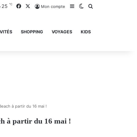
℃
25
Facebook
X
Sidebar (barre latérale)
Switch skin
Rechercher
Mon compte
e
VITÉS
SHOPPING
VOYAGES
KIDS
each à partir du 16 mai !
h à partir du 16 mai !