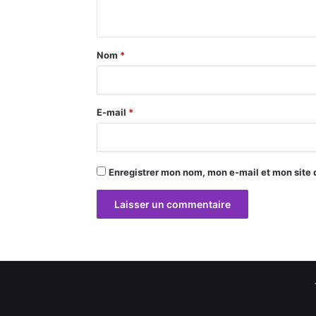
n
t
a
Nom
*
i
r
E-mail
*
e
*
Enregistrer mon nom, mon e-mail et mon site