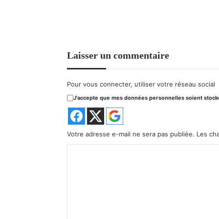
Laisser un commentaire
Pour vous connecter, utiliser votre réseau social
J'accepte que mes données personnelles soient stockée
Votre adresse e-mail ne sera pas publiée.
Les ch
C
o
m
m
e