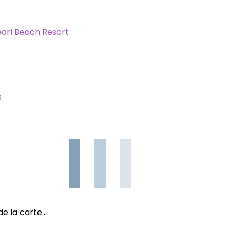
Pearl Beach Resort
s
e la carte…