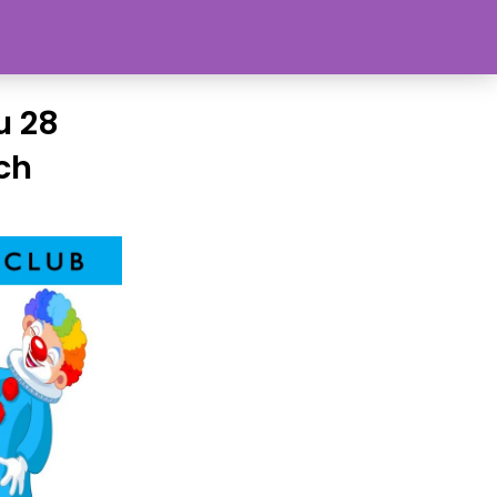
u 28
ch