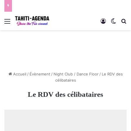
Menu
Connexion
Switch
R
Accueil
/
Évènement
/
Night Club / Dance Floor
/
Le RDV des
célibataires
Le RDV des célibataires