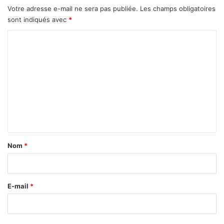
Votre adresse e-mail ne sera pas publiée.
Les champs obligatoires
sont indiqués avec
*
C
o
m
m
e
n
t
a
Nom
*
i
r
E-mail
*
e
*