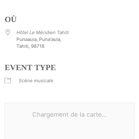
Télécharger ICS
Calendrier Google
iCalendar
Office 365
Outlook Live
OÙ
Hôtel Le Méridien Tahiti
Punaauia, Puna'auia,
Tahiti, 98718
EVENT TYPE
Scène musicale
Chargement de la carte…