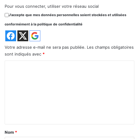
Pour vous connecter, utiliser votre réseau social
J'accepte que mes données personnelles soient stockées et utilisées
conformément à la politique de confidentialité
Votre adresse e-mail ne sera pas publiée.
Les champs obligatoires
sont indiqués avec
*
C
o
m
m
e
n
t
a
Nom
*