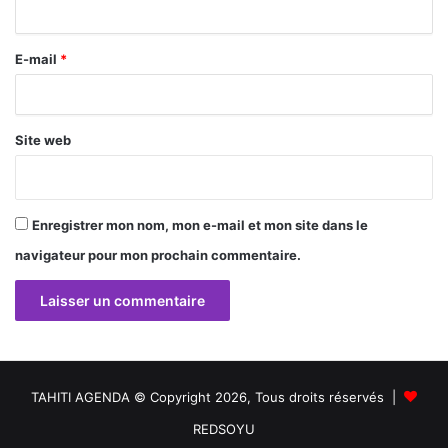
i
r
E-mail
*
e
*
Site web
Enregistrer mon nom, mon e-mail et mon site dans le
navigateur pour mon prochain commentaire.
TAHITI AGENDA © Copyright 2026, Tous droits réservés |
REDSOYU