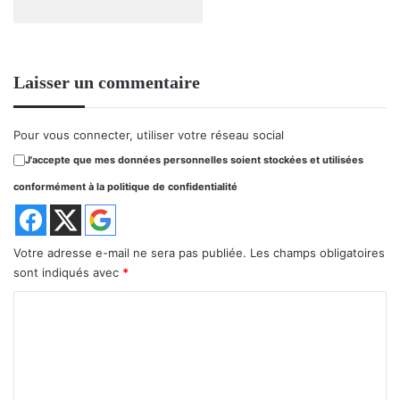
Laisser un commentaire
Pour vous connecter, utiliser votre réseau social
J'accepte que mes données personnelles soient stockées et utilisées
conformément à la politique de confidentialité
Votre adresse e-mail ne sera pas publiée.
Les champs obligatoires
sont indiqués avec
*
C
o
m
m