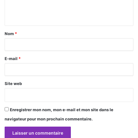
e
n
t
a
Nom
*
i
r
E-mail
*
e
*
Site web
Enregistrer mon nom, mon e-mail et mon site dans le
navigateur pour mon prochain commentaire.