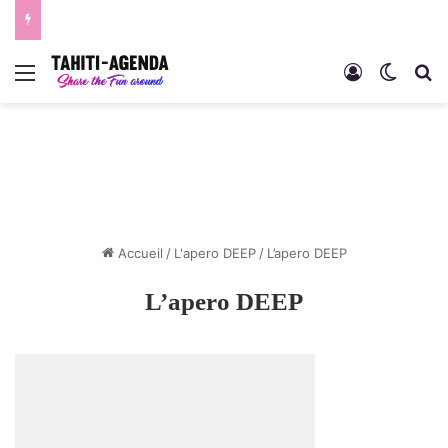
Menu
Connexion
Switch
R
Accueil
/
L'apero DEEP
/
L’apero DEEP
L’apero DEEP