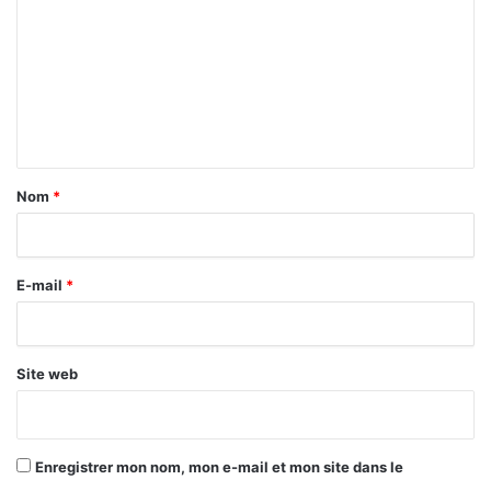
m
m
e
n
t
a
Nom
*
i
r
E-mail
*
e
*
Site web
Enregistrer mon nom, mon e-mail et mon site dans le