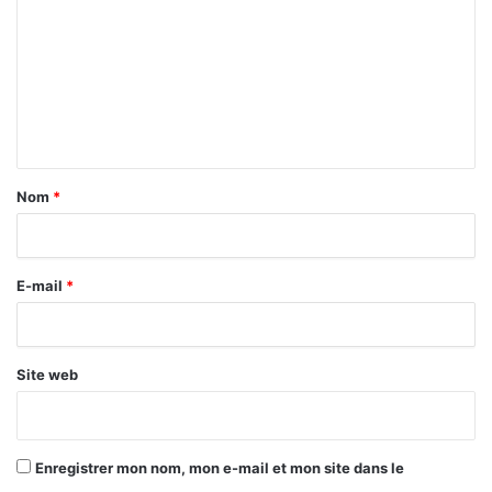
m
m
e
n
t
a
Nom
*
i
r
E-mail
*
e
*
Site web
Enregistrer mon nom, mon e-mail et mon site dans le