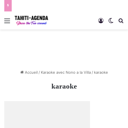
Menu
Connexion
Switch
R
Accueil
/
Karaoke avec Nono a la Villa
/
karaoke
karaoke