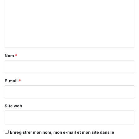
m
m
e
n
t
a
Nom
*
i
r
E-mail
*
e
*
Site web
Enregistrer mon nom, mon e-mail et mon site dans le