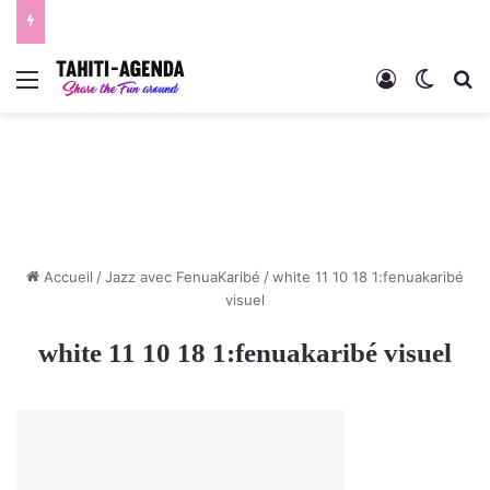
Menu
Connexion
Switch
R
Accueil
/
Jazz avec FenuaKaribé
/
white 11 10 18 1:fenuakaribé
visuel
white 11 10 18 1:fenuakaribé visuel