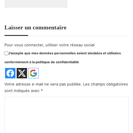
Laisser un commentaire
Pour vous connecter, utiliser votre réseau social
J'accepte que mes données personnelles soient stockées et utilisées
conformément à la politique de confidentialité
Votre adresse e-mail ne sera pas publiée.
Les champs obligatoires
sont indiqués avec
*
C
o
m
m