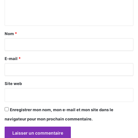
e
n
t
a
Nom
*
i
r
E-mail
*
e
*
Site web
Enregistrer mon nom, mon e-mail et mon site dans le
navigateur pour mon prochain commentaire.