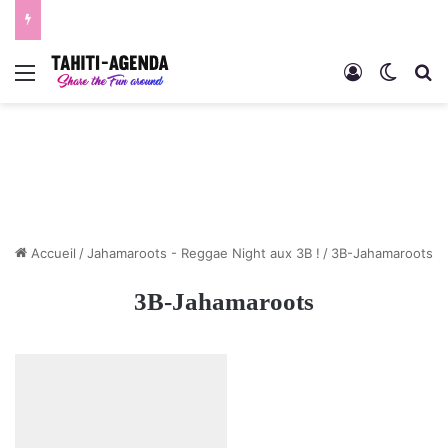
Menu
Connexion
Switch
R
Accueil
/
Jahamaroots - Reggae Night aux 3B !
/
3B-Jahamaroots
3B-Jahamaroots