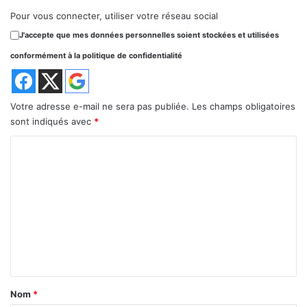
Pour vous connecter, utiliser votre réseau social
J'accepte que mes données personnelles soient stockées et utilisées
conformément à la politique de confidentialité
Votre adresse e-mail ne sera pas publiée.
Les champs obligatoires
sont indiqués avec
*
C
o
m
m
e
n
t
a
Nom
*