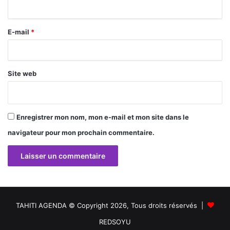
i
r
E-mail
*
e
*
Site web
Enregistrer mon nom, mon e-mail et mon site dans le
navigateur pour mon prochain commentaire.
TAHITI AGENDA © Copyright 2026, Tous droits réservés |
REDSOYU