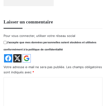
Laisser un commentaire
Pour vous connecter, utiliser votre réseau social
J'accepte que mes données personnelles soient stockées et utilisées
conformément à la politique de confidentialité
Votre adresse e-mail ne sera pas publiée.
Les champs obligatoires
sont indiqués avec
*
C
o
m
m