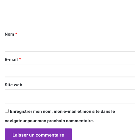
e
n
t
a
Nom
*
i
r
E-mail
*
e
*
Site web
Enregistrer mon nom, mon e-mail et mon site dans le
navigateur pour mon prochain commentaire.