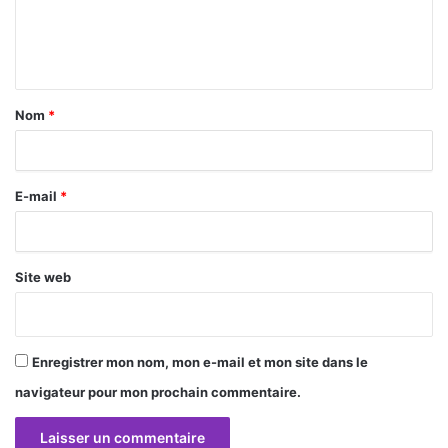
e
n
t
a
Nom
*
i
r
E-mail
*
e
*
Site web
Enregistrer mon nom, mon e-mail et mon site dans le
navigateur pour mon prochain commentaire.