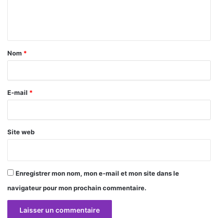
e
n
t
a
Nom
*
i
r
E-mail
*
e
*
Site web
Enregistrer mon nom, mon e-mail et mon site dans le
navigateur pour mon prochain commentaire.