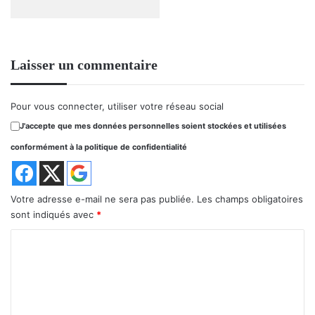
Laisser un commentaire
Pour vous connecter, utiliser votre réseau social
J'accepte que mes données personnelles soient stockées et utilisées
conformément à la politique de confidentialité
Votre adresse e-mail ne sera pas publiée.
Les champs obligatoires
sont indiqués avec
*
C
o
m
m