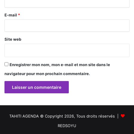
r
E-mail
*
e
*
Site web
Enregistrer mon nom, mon e-mail et mon site dans le
navigateur pour mon prochain commentaire.
TAHITI AGENDA © Copyright 2026, Tous droits réservés |
REDSOYU