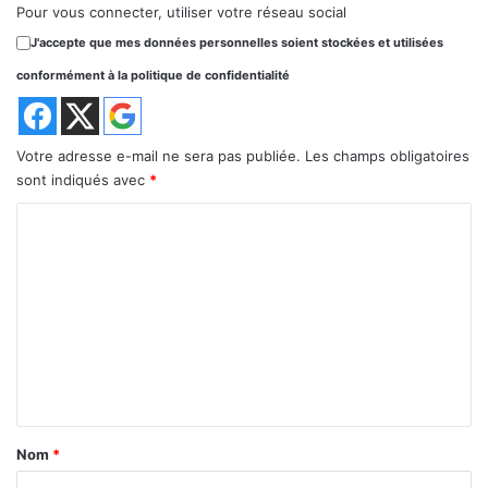
Pour vous connecter, utiliser votre réseau social
J'accepte que mes données personnelles soient stockées et utilisées
conformément à la politique de confidentialité
Votre adresse e-mail ne sera pas publiée.
Les champs obligatoires
sont indiqués avec
*
C
o
m
m
e
n
t
a
Nom
*
i