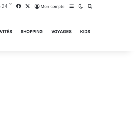
℃
24
Facebook
X
Sidebar (barre latérale)
Switch skin
Rechercher
Mon compte
e
VITÉS
SHOPPING
VOYAGES
KIDS