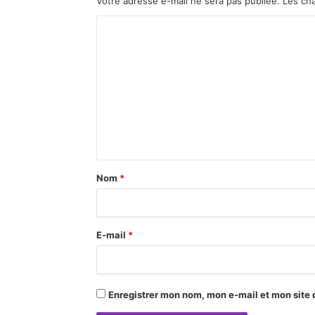
Votre adresse e-mail ne sera pas publiée.
Les ch
C
o
m
m
e
n
t
a
Nom
*
i
r
E-mail
*
e
*
Enregistrer mon nom, mon e-mail et mon site