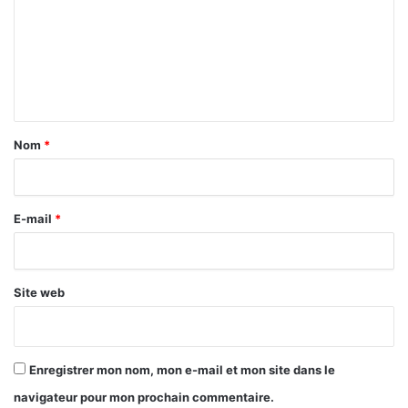
m
m
e
n
t
a
Nom
*
i
r
E-mail
*
e
*
Site web
Enregistrer mon nom, mon e-mail et mon site dans le
navigateur pour mon prochain commentaire.