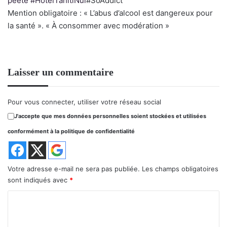
peete
#
HotelTahitiNui
#SoAddict
Mention obligatoire : « L’abus d’alcool est dangereux pour
la santé ». « À consommer avec modération »
Laisser un commentaire
Pour vous connecter, utiliser votre réseau social
J'accepte que mes données personnelles soient stockées et utilisées
conformément à la politique de confidentialité
Votre adresse e-mail ne sera pas publiée.
Les champs obligatoires
sont indiqués avec
*
C
o