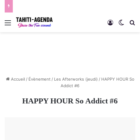
Menu
Connexion
Switch
R
Accueil
/
Évènement
/
Les Afterworks (jeudi)
/
HAPPY HOUR So
Addict #6
HAPPY HOUR So Addict #6