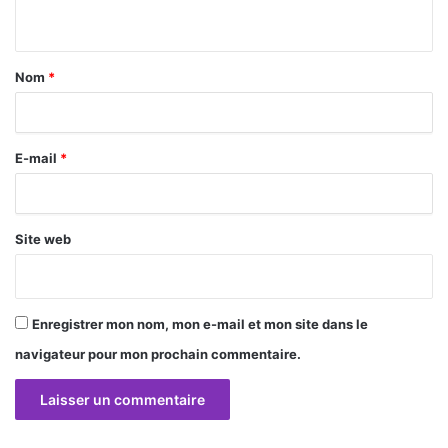
n
t
a
Nom
*
i
r
E-mail
*
e
*
Site web
Enregistrer mon nom, mon e-mail et mon site dans le
navigateur pour mon prochain commentaire.