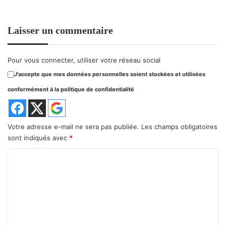
Laisser un commentaire
Pour vous connecter, utiliser votre réseau social
J'accepte que mes données personnelles soient stockées et utilisées
conformément à la politique de confidentialité
Votre adresse e-mail ne sera pas publiée.
Les champs obligatoires
sont indiqués avec
*
C
o
m
m
e