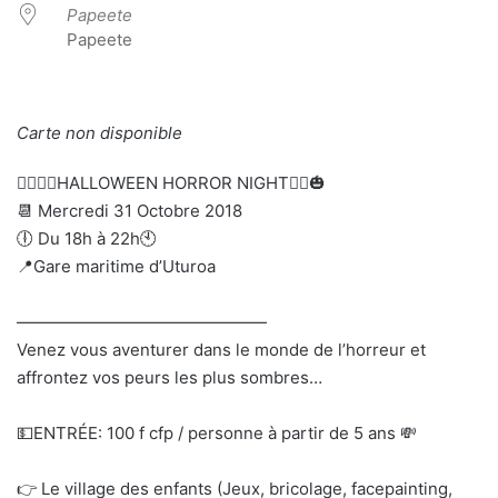
Papeete
Papeete
Carte non disponible
🧙‍♀️🧟‍♂️HALLOWEEN HORROR NIGHT🧛‍♂️🎃
📆 Mercredi 31 Octobre 2018
🕕 Du 18h à 22h🕙
📍Gare maritime d’Uturoa
———————————————
Venez vous aventurer dans le monde de l’horreur et
affrontez vos peurs les plus sombres…
💵ENTRÉE: 100 f cfp / personne à partir de 5 ans 💸
👉 Le village des enfants (Jeux, bricolage, facepainting,