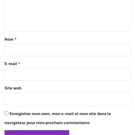
m
e
n
t
a
Nom
*
i
r
E-mail
*
e
*
Site web
Enregistrer mon nom, mon e-mail et mon site dans le
navigateur pour mon prochain commentaire.