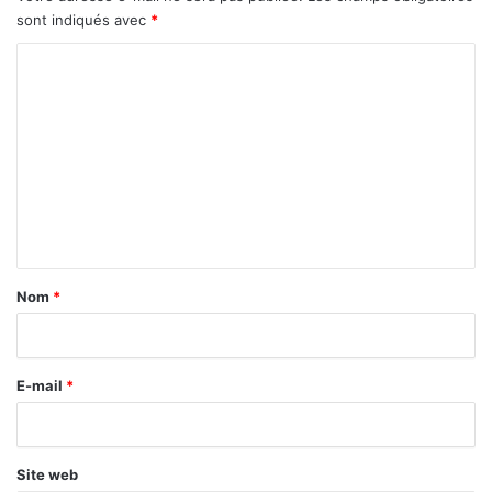
sont indiqués avec
*
C
o
m
m
e
n
t
a
Nom
*
i
r
E-mail
*
e
*
Site web