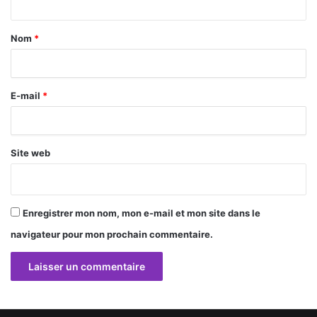
t
a
Nom
*
i
r
E-mail
*
e
*
Site web
Enregistrer mon nom, mon e-mail et mon site dans le
navigateur pour mon prochain commentaire.