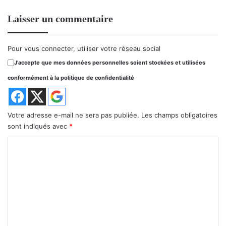
Laisser un commentaire
Pour vous connecter, utiliser votre réseau social
J'accepte que mes données personnelles soient stockées et utilisées
conformément à la politique de confidentialité
Votre adresse e-mail ne sera pas publiée.
Les champs obligatoires
sont indiqués avec
*
C
o
m
m
e
n