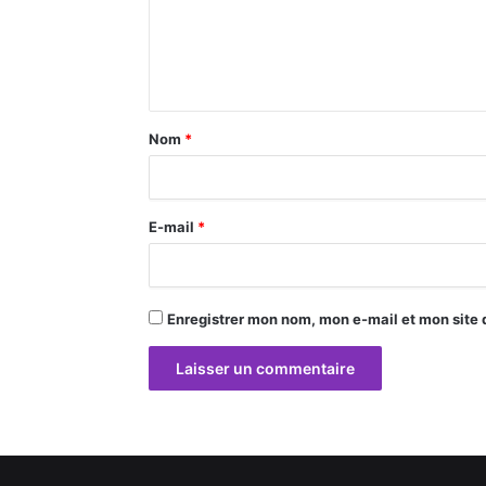
m
e
n
t
a
Nom
*
i
r
E-mail
*
e
*
Enregistrer mon nom, mon e-mail et mon site