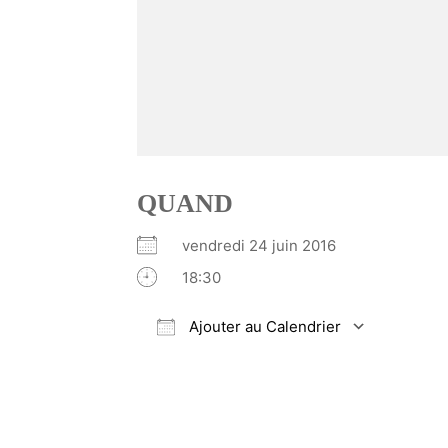
QUAND
vendredi 24 juin 2016
18:30
Ajouter au Calendrier
Télécharger ICS
Calendrier Google
iCalendar
Office 365
Outlook Li