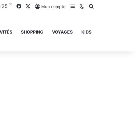
℃
25
Facebook
X
Sidebar (barre latérale)
Switch skin
Rechercher
Mon compte
e
VITÉS
SHOPPING
VOYAGES
KIDS