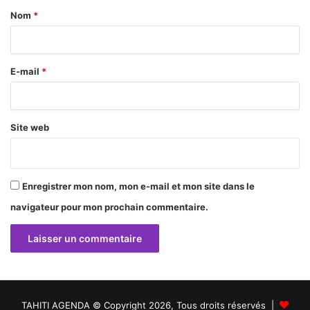
a
Nom
*
i
r
E-mail
*
e
*
Site web
Enregistrer mon nom, mon e-mail et mon site dans le
navigateur pour mon prochain commentaire.
TAHITI AGENDA © Copyright 2026, Tous droits réservés |