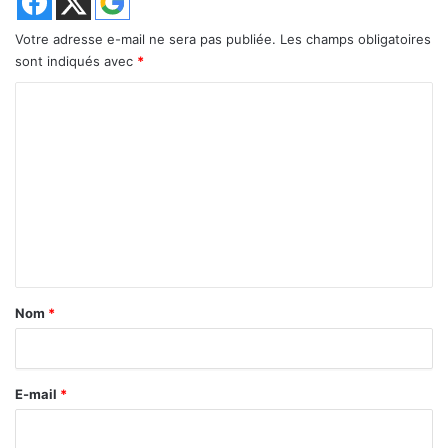
Votre adresse e-mail ne sera pas publiée.
Les champs obligatoires
sont indiqués avec
*
C
o
m
m
e
n
t
a
Nom
*
i
r
E-mail
*
e
*