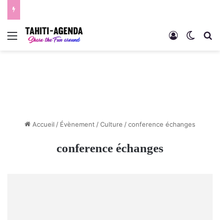
Menu
Connexion
Switch
R
Accueil
/
Évènement
/
Culture
/
conference échanges
conference échanges