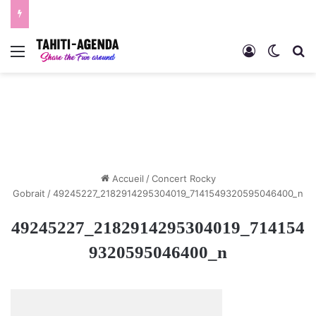
Menu
Connexion
Switch
R
Accueil
/
Concert Rocky
Gobrait
/
49245227_2182914295304019_7141549320595046400_n
49245227_2182914295304019_714154
9320595046400_n