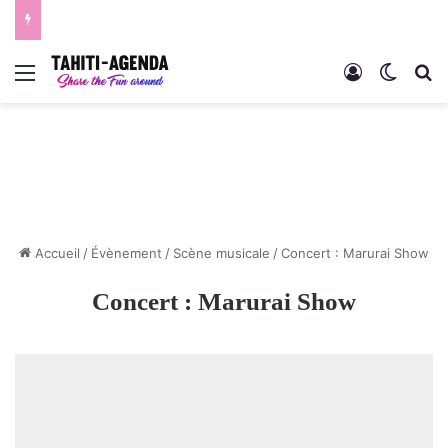
Menu
Connexion
Switch
R
Accueil
/
Évènement
/
Scène musicale
/
Concert : Marurai Show
Concert : Marurai Show