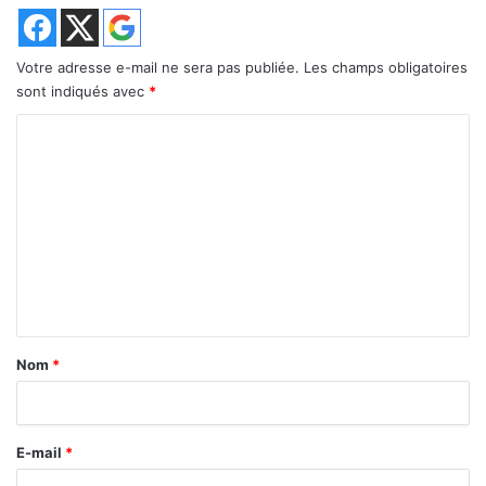
Votre adresse e-mail ne sera pas publiée.
Les champs obligatoires
sont indiqués avec
*
C
o
m
m
e
n
t
a
Nom
*
i
r
E-mail
*
e