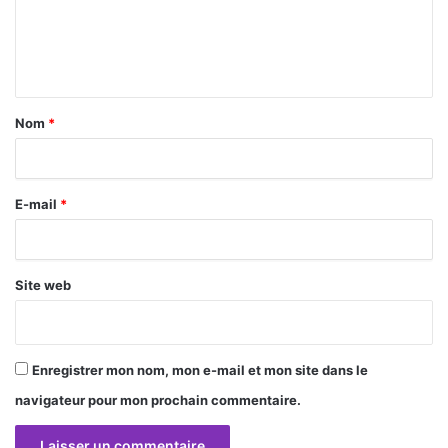
e
n
t
a
Nom
*
i
r
E-mail
*
e
*
Site web
Enregistrer mon nom, mon e-mail et mon site dans le
navigateur pour mon prochain commentaire.