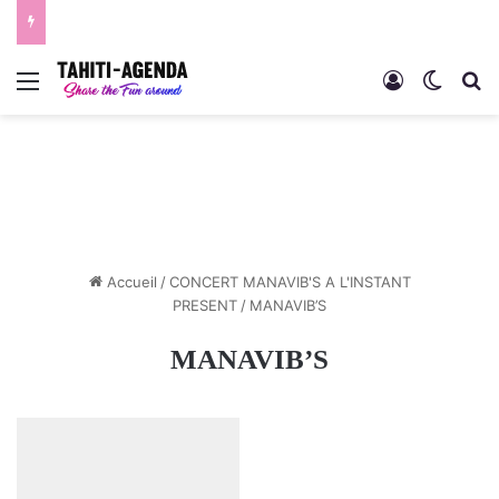
Menu
Connexion
Switch
R
Accueil
/
CONCERT MANAVIB'S A L'INSTANT
PRESENT
/
MANAVIB’S
MANAVIB’S