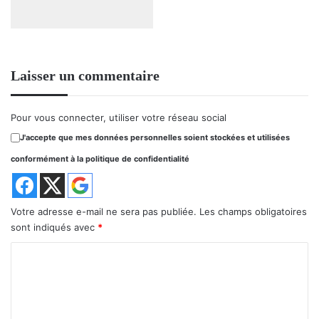
Laisser un commentaire
Pour vous connecter, utiliser votre réseau social
J'accepte que mes données personnelles soient stockées et utilisées
conformément à la politique de confidentialité
Votre adresse e-mail ne sera pas publiée.
Les champs obligatoires
sont indiqués avec
*
C
o
m
m