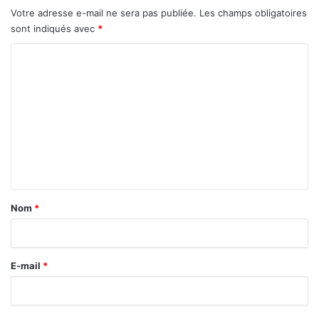
Votre adresse e-mail ne sera pas publiée.
Les champs obligatoires
sont indiqués avec
*
C
o
m
m
e
n
t
a
Nom
*
i
r
E-mail
*
e
*