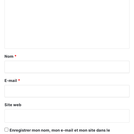
o
m
m
e
n
t
a
Nom
*
i
r
E-mail
*
e
*
Site web
Enregistrer mon nom, mon e-mail et mon site dans le