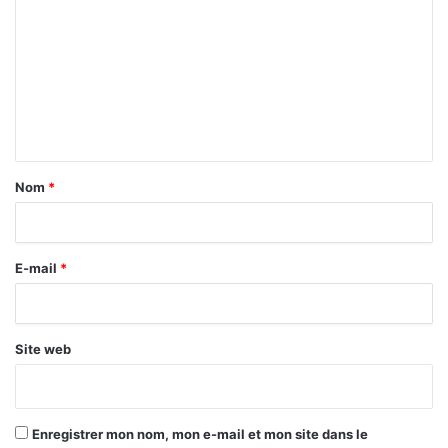
o
m
m
e
n
t
a
Nom
*
i
r
E-mail
*
e
*
Site web
Enregistrer mon nom, mon e-mail et mon site dans le