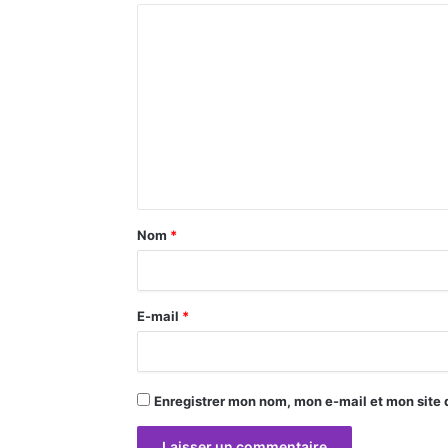
C
o
m
m
e
n
t
a
Nom
*
i
r
E-mail
*
e
*
Enregistrer mon nom, mon e-mail et mon site