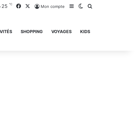
℃
25
Facebook
X
Sidebar (barre latérale)
Switch skin
Rechercher
Mon compte
e
VITÉS
SHOPPING
VOYAGES
KIDS