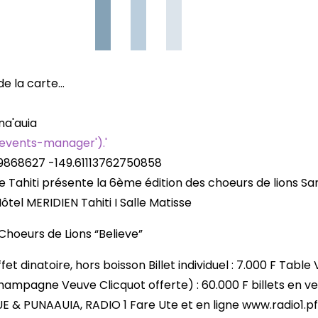
e la carte…
na'auia
 'events-manager').'
9868627
-149.61113762750858
de Tahiti présente la 6ème édition des choeurs de lions Sa
ôtel MERIDIEN Tahiti I Salle Matisse
Choeurs de Lions “Believe”
et dinatoire, hors boisson Billet individuel : 7.000 F Table 
champagne Veuve Clicquot offerte) : 60.000 F billets en v
E & PUNAAUIA, RADIO 1 Fare Ute et en ligne www.radio1.pf