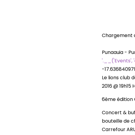
Chargement d
Punaauia - Pu
'.__('Events',
-17.63684097
Le lions club 
2016 @ 19h15 H
6ème édition 
Concert & buff
bouteille de 
Carrefour ARU