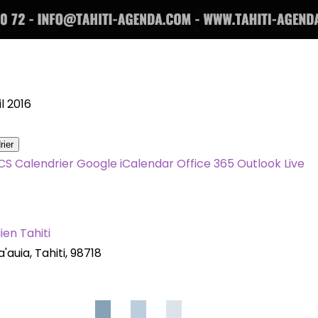
ril 2016
rier
ICS
Calendrier Google
iCalendar
Office 365
Outlook Live
ien Tahiti
'auia, Tahiti, 98718