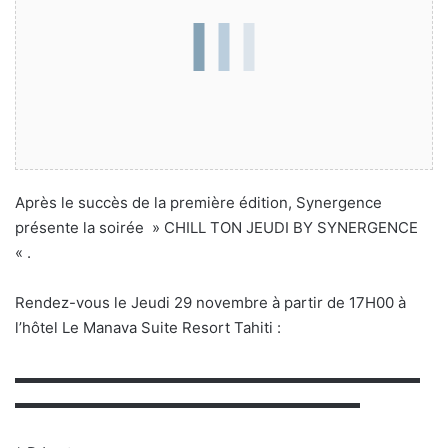
Après le succès de la première édition, Synergence
présente la soirée » CHILL TON JEUDI BY SYNERGENCE
« .
Rendez-vous le Jeudi 29 novembre à partir de 17H00 à
l’hôtel Le Manava Suite Resort Tahiti :
▬▬▬▬▬▬▬▬▬▬▬▬▬▬▬▬▬▬▬▬▬▬▬▬▬▬▬
▬▬▬▬▬▬▬▬▬▬▬▬▬▬▬▬▬▬▬▬▬▬▬