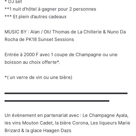
* DJ set
**1 nuit d’hôtel à gagner pour 2 personnes
*** Et plein d’autres cadeaux
MUSIC BY : Alan / Oli/ Thomas de La Chillerie & Nuno Da
Rocha de PK18 Sunset Sessions
Entrée à 2000 F avec 1 coupe de Champagne ou une
boisson au choix offerte*.
*( un verre de vin ou une bière)
▬▬▬▬▬▬▬▬▬▬▬▬▬▬▬▬▬▬▬▬▬▬▬▬▬▬▬
▬▬▬▬▬▬▬▬▬▬▬▬▬▬▬▬▬▬▬▬▬▬▬
Un évènement en partenariat avec : Le Champagne Ayala,
les vins Mouton Cadet, la bière Corona, Les liqueurs Marie
Brizard & la glace Haagen Dazs