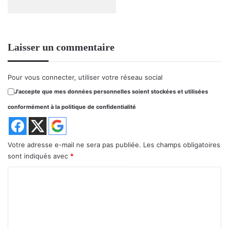
Laisser un commentaire
Pour vous connecter, utiliser votre réseau social
J'accepte que mes données personnelles soient stockées et utilisées
conformément à la politique de confidentialité
Votre adresse e-mail ne sera pas publiée.
Les champs obligatoires
sont indiqués avec
*
C
o
m
m