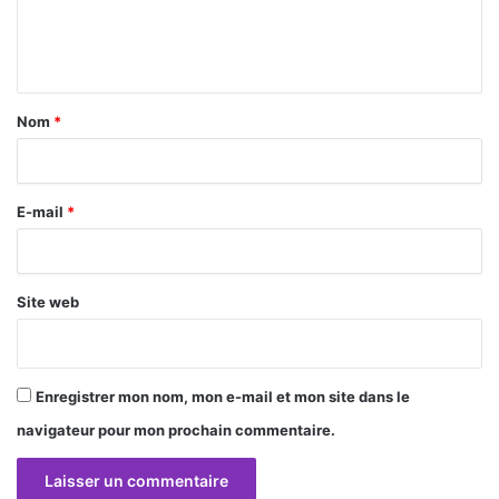
e
n
t
a
Nom
*
i
r
E-mail
*
e
*
Site web
Enregistrer mon nom, mon e-mail et mon site dans le
navigateur pour mon prochain commentaire.