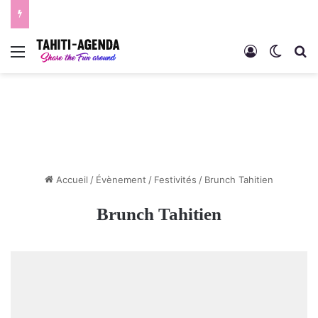
Menu
Connexion
Switch
R
Accueil
/
Évènement
/
Festivités
/
Brunch Tahitien
Brunch Tahitien