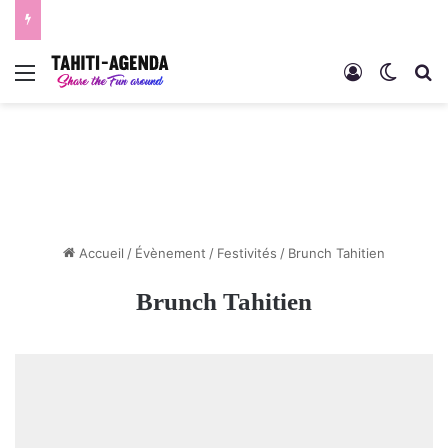
Menu
Connexion
Switch
R
Accueil
/
Évènement
/
Festivités
/
Brunch Tahitien
Brunch Tahitien