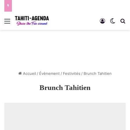
Menu
Connexion
Switch
R
Accueil
/
Évènement
/
Festivités
/
Brunch Tahitien
Brunch Tahitien