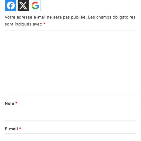
Votre adresse e-mail ne sera pas publiée.
Les champs obligatoires
sont indiqués avec
*
C
o
m
m
e
n
t
a
Nom
*
i
r
E-mail
*
e
*