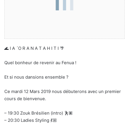
🌊 I A ´O R A N A T A H I T I 🌴
Quel bonheur de revenir au Fenua !
Et si nous dansions ensemble ?
Ce mardi 12 Mars 2019 nous débuterons avec un premier
cours de bienvenue.
– 19:30 Zouk Brésilien (intro) 🕺🏽
– 20:30 Ladies Styling 💃🏼