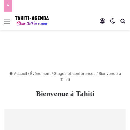
Menu
Connexion
Switch
R
Accueil
/
Évènement
/
Stages et conférences
/
Bienvenue à
Tahiti
Bienvenue à Tahiti